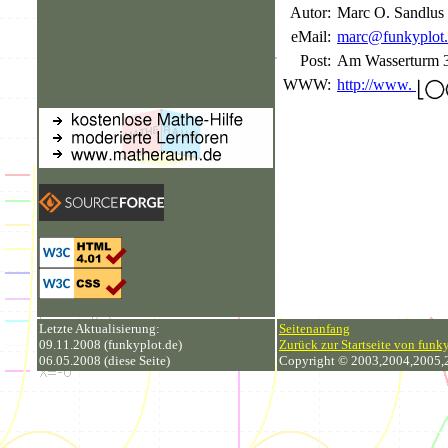
Autor:
Marc O. Sandlus
eMail:
marc@funkyplot
Post:
Am Wasserturm 3
WWW:
http://www.
Letzte Aktualisierung:
Seitenanfang
09.11.2008 (funkyplot.de)
Zurück zur Startseite von funk
06.05.2008 (diese Seite)
Copyright © 2003,2004,2005,20