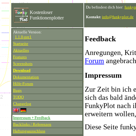
Du befindest dich hier:
funkyp
Kostenloser
Kontakt:
info@funkyplot.de
Funktionenplotter
Aktuelle Version:
Feedback
1.1.0-pre1
Startseite
Aktuelles
Anregungen, Krit
Features
Forum
angebrach
Screenshots
Download
Impressum
Dokumentation
Hilfe-Forum
Zur Zeit bin ich 
Bugs
sich das bald än
TODO
Changelog
FunkyPlot nach i
erweitern wollen
Impressum + Feedback
Backlinks / Referenzen
Diese Seite funk
Haftungsausschluss